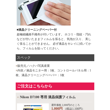
■液晶クリーニングペーパー付
超極細繊維不織布が付いています。 ホコリ・指紋・汚れ
などが付いたままフィルムを張ると、気泡が入り、 美し
く張ることができません。 必ず液晶をキレイに拭いてか
ら、フィルムを貼ってください。
スペック
■
販売元／ハクバ写真産業
■
内容／液晶モニター用：1枚、コントロールパネル用：1
枚、液晶クリーニングペーパー：1枚
ご注文はこちらから
●
Nikon D7100 専用 液晶保護フィルム
通常価格 2,000円のところ
1,000円
（税込1,100円）