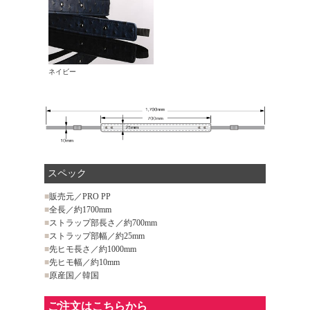
ネイビー
スペック
■
販売元／PRO PP
■
全長／約1700mm
■
ストラップ部長さ／約700mm
■
ストラップ部幅／約25mm
■
先ヒモ長さ／約1000mm
■
先ヒモ幅／約10mm
■
原産国／韓国
ご注文はこちらから