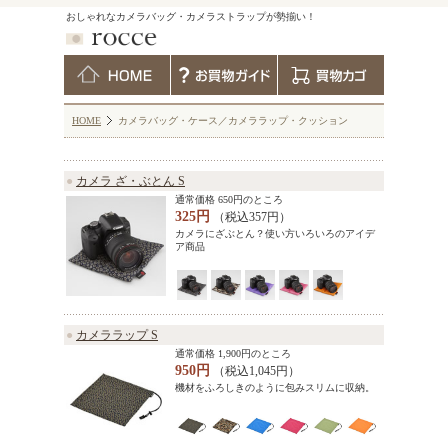
おしゃれなカメラバッグ・カメラストラップが勢揃い！
HOME
カメラバッグ・ケース／カメララップ・クッション
●
カメラ ざ・ぶとん S
通常価格 650円のところ
325円
（税込357円）
カメラにざぶとん？使い方いろいろのアイデ
ア商品
●
カメララップ S
通常価格 1,900円のところ
950円
（税込1,045円）
機材をふろしきのように包みスリムに収納。